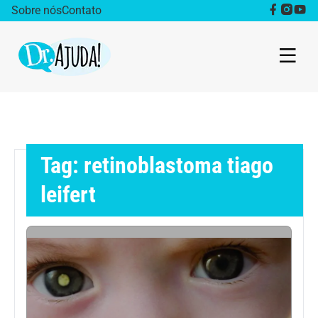
Sobre nós
Contato
Dr. Ajuda Cast
Obesidade
Tag: retinoblastoma tiago
Destaque
leifert
Bem estar
Vida Saudável
Saúde da mulher