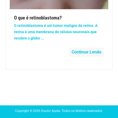
Anemia
O que é retinoblastoma?
Anestesia
O retinoblastoma é um tumor maligno da retina. A
retina é uma membrana de células neuronais que
Aparelho Digestivo
recobre o globo ...
Atividade física
Continue Lendo
Beleza e Cosmética
Câncer
Cirurgia Plástica
Coronavírus
Copyright © 2026 Doutor Ajuda. Todos os direitos reservados.
Dengue