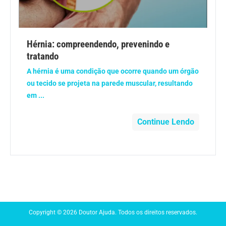
Anemia
Anestesia
Hérnia: compreendendo, prevenindo e
tratando
Aparelho Digestivo
A hérnia é uma condição que ocorre quando um órgão
ou tecido se projeta na parede muscular, resultando
Atividade física
em ...
Beleza e Cosmética
Continue Lendo
Câncer
Cirurgia Plástica
Coronavírus
Copyright © 2026 Doutor Ajuda. Todos os direitos reservados.
Dengue