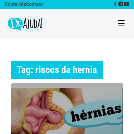
Sobre nós
Contato
Dr. Ajuda Cast
Obesidade
Tag: riscos da hernia
Destaque
Bem estar
Vida Saudável
Saúde da mulher