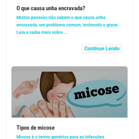
Anemia
O que causa unha encravada?
Muitas pessoas não sabem o que causa unha
Anestesia
encravada, um problema comum, incômodo e grave.
Leia e saiba mais sobre ...
Aparelho Digestivo
Continue Lendo
Atividade física
Beleza e Cosmética
Câncer
Cirurgia Plástica
Coronavírus
Tipos de micose
Micose é o termo genérico para as infecções
Dengue