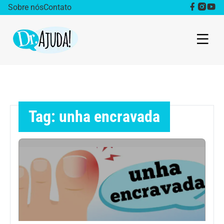
Sobre nós
Contato
Dr. Ajuda Cast
Obesidade
Tag: unha encravada
Destaque
Bem estar
Vida Saudável
Saúde da mulher