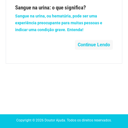
Anemia
Sangue na urina: o que significa?
Sangue na urina, ou hematúria, pode ser uma
Anestesia
experiência preocupante para muitas pessoas e
indicar uma condição grave. Entenda!
Aparelho Digestivo
Continue Lendo
Atividade física
Beleza e Cosmética
Câncer
Cirurgia Plástica
Coronavírus
Copyright © 2026 Doutor Ajuda. Todos os direitos reservados.
Dengue