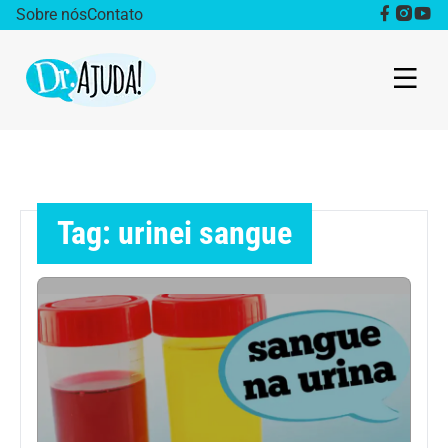
Sobre nós
Contato
Dr. Ajuda Cast
Obesidade
Tag: urinei sangue
Destaque
Bem estar
Vida Saudável
Saúde da mulher