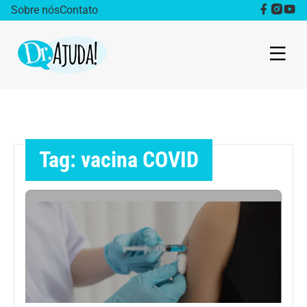
Sobre nós
Contato
Dr. Ajuda Cast
Obesidade
Tag: vacina COVID
Destaque
Bem estar
Vida Saudável
Saúde da mulher