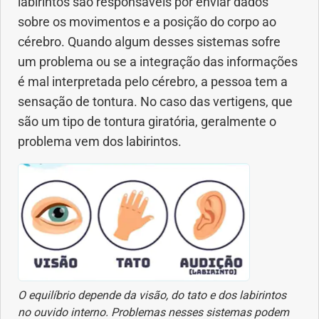
labirintos são responsáveis por enviar dados
sobre os movimentos e a posição do corpo ao
Dermatologia
cérebro. Quando algum desses sistemas sofre
um problema ou se a integração das informações
Diabetes
é mal interpretada pelo cérebro, a pessoa tem a
sensação de tontura. No caso das vertigens, que
Dieta e nutrição
são um tipo de tontura giratória, geralmente o
problema vem dos labirintos.
Doença autoimune
Doenças infecciosas
Doenças Respiratórias
Drogas
O equilíbrio depende da visão, do tato e dos labirintos
Emagrecimento
no ouvido interno. Problemas nesses sistemas podem