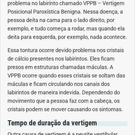
problema no labirinto chamado VPPB – Vertigem
Posicional Paroxística Benigna. Nessa doença, a
Problemas Hormonais
pessoa deita na cama para o lado direito, por
exemplo, e tudo começa a rodar, mas quando ela
Problemas Neurológicos
deita para esquerda, por exemplo, nada acontece.
Saúde da criança e adolescente
Essa tontura ocorre devido problema nos cristais
de cálcio presentes nos labirintos. Eles ficam
Saúde do coração
presos em estruturas chamadas máculas. A
VPPB ocorre quando esses cristais se soltam das
Saúde do homem
máculas e ficam circulando nos canais dos
labirintos de maneira indevida. Dependendo do
Saúde do idoso
movimento que a pessoa faz com a cabeça, os
cristais podem se mover causando os sintomas.
Saúde do nariz
Tempo de duração da vertigem
Saúde dos Dentes
Outra causa de vertigem é a neurite vestibular,