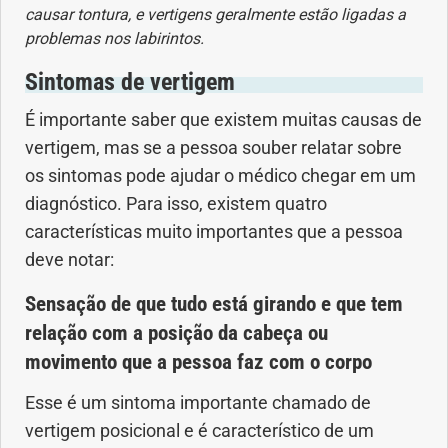
causar tontura, e vertigens geralmente estão ligadas a
Geral
problemas nos labirintos.
Sintomas de vertigem
Gravidez
É importante saber que existem muitas causas de
Imunidade
vertigem, mas se a pessoa souber relatar sobre
os sintomas pode ajudar o médico chegar em um
Medicia Alternativa
diagnóstico. Para isso, existem quatro
características muito importantes que a pessoa
Nutrição
deve notar:
Ortopedia
Sensação de que tudo está girando e que tem
relação com a posição da cabeça ou
Picada de Cobra
movimento que a pessoa faz com o corpo
Problemas Cardíacos
Esse é um sintoma importante chamado de
vertigem posicional e é característico de um
Problemas de circulação