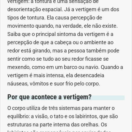
vertigem: a tontura é uma sensação de
Anemia
desorientação espacial. Já a vertigem é um dos
tipos de tontura. Ela causa percepção de
Anestesia
movimento quando, na verdade, ele não existe.
Saiba que o principal sintoma da vertigem é a
Aparelho Digestivo
percepção de que a cabeça ou o ambiente ao
redor está girando, mas a pessoa também pode
Atividade física
sentir como se tudo ao seu redor ficasse se
mexendo, como em um barco ou navio. Quando a
Beleza e Cosmética
vertigem é mais intensa, ela desencadeia
náuseas, vômitos e suor frio pelo corpo.
Câncer
Por que acontece a vertigem?
Cirurgia Plástica
O corpo utiliza de três sistemas para manter o
Coronavírus
equilíbrio: a visão, o tato e os labirintos, que são
estruturas na parte interna das orelhas. Os
Dengue