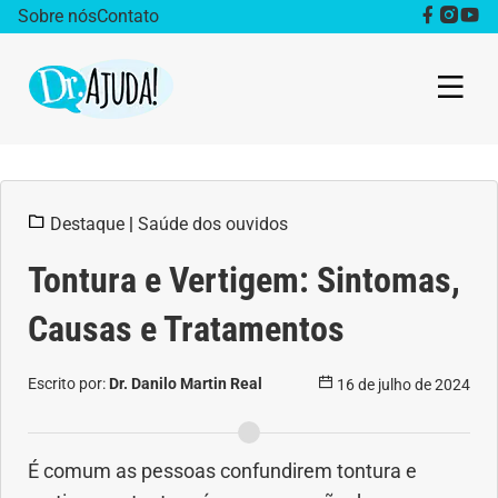
Sobre nós
Contato
Dr. Ajuda Cast
Destaque
|
Saúde dos ouvidos
Obesidade
Tontura e Vertigem: Sintomas,
Destaque
Causas e Tratamentos
Bem estar
Escrito por:
Dr. Danilo Martin Real
16 de julho de 2024
Vida Saudável
Saúde da mulher
É comum as pessoas confundirem tontura e