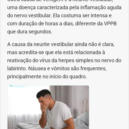
uma doença caracterizada pela inflamação aguda
Saúde dos olhos
do nervo vestibular. Ela costuma ser intensa e
com duração de horas a dias, diferente da VPPB
Saúde dos ouvidos
que dura segundos.
Saúde dos rins
A causa da neurite vestibular ainda não é clara,
mas acredita-se que ela está relacionada à
Saúde mental
reativação do vírus da herpes simples no nervo do
labirinto. Náusea e vômitos são frequentes,
Síndrome de Down
principalmente no início do quadro.
Sono
SUS
Urgências