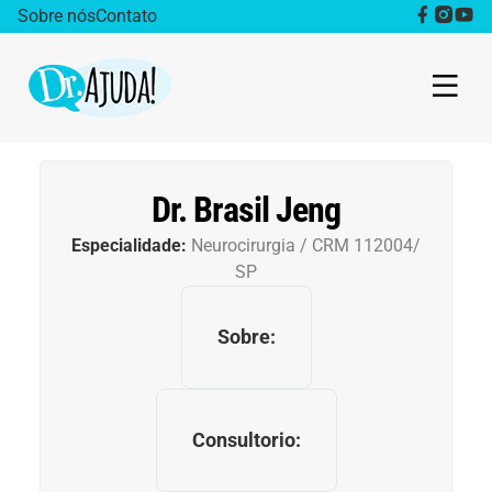
Sobre nós
Contato
Dr. Ajuda Cast
Dr. Brasil Jeng
Obesidade
Especialidade:
Neurocirurgia / CRM 112004/
SP
Destaque
Sobre:
Bem estar
Vida Saudável
Consultorio:
Saúde da mulher