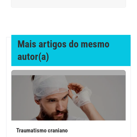
Anemia
Anestesia
Aparelho Digestivo
Mais artigos do mesmo
autor(a)
Atividade física
Beleza e Cosmética
Câncer
Cirurgia Plástica
Coronavírus
Traumatismo craniano
Dengue