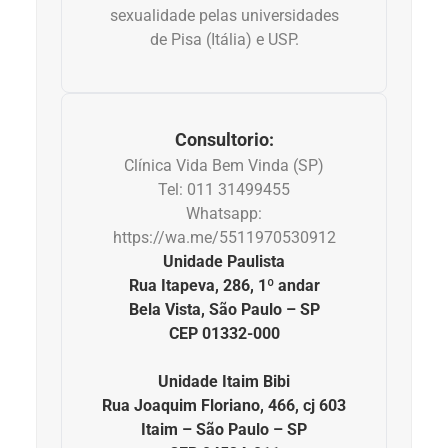
sexualidade pelas universidades
Anemia
de Pisa (Itália) e USP.
Anestesia
Aparelho Digestivo
Consultorio:
Clínica Vida Bem Vinda (SP)
Atividade física
Tel: 011 31499455
Whatsapp:
Beleza e Cosmética
https://wa.me/5511970530912
Unidade Paulista
Câncer
Rua Itapeva, 286, 1º andar
Bela Vista, São Paulo – SP
CEP 01332-000
Cirurgia Plástica
Unidade Itaim Bibi
Coronavírus
Rua Joaquim Floriano, 466, cj 603
Itaim – São Paulo – SP
Dengue