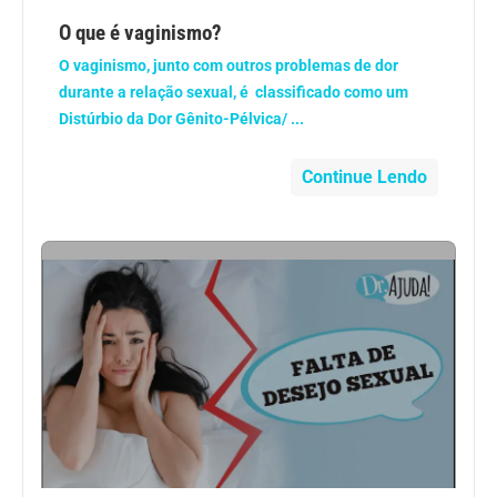
Geral
O que é vaginismo?
O vaginismo, junto com outros problemas de dor
Gravidez
durante a relação sexual, é classificado como um
Distúrbio da Dor Gênito-Pélvica/ ...
Imunidade
Continue Lendo
Medicia Alternativa
Nutrição
Ortopedia
Picada de Cobra
Problemas Cardíacos
Problemas de circulação