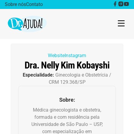
Sobre nós
Contato
Dr. Ajuda Cast
Website
Instagram
Obesidade
Dra. Nelly Kim Kobayshi
Especialidade:
Ginecologia e Obstetrícia /
Destaque
CRM 129.368/SP
Bem estar
Sobre:
Vida Saudável
Médica ginecologista e obstetra,
formada e com residência pela
Saúde da mulher
Universidade de São Paulo – USP,
com especialização em