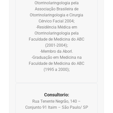
Otorrinolaringologia pela
Associação Brasileira de
Dermatologia
Otorrinolaringologia e Cirurgia
Cérvico Facial 2004;
Diabetes
-Residência Médica em
Otorrinolaringologia pela
Dieta e nutrição
Faculdade de Medicina do ABC
(2001-2004);
-Membro da Aborl.
Doença autoimune
-Graduação em Medicina na
Faculdade de Medicina do ABC
Doenças infecciosas
(1995 a 2000);
Doenças Respiratórias
Drogas
Consultorio:
Rua Tenente Negrão, 140 –
Emagrecimento
Conjunto 91 Itaim – São Paulo/ SP