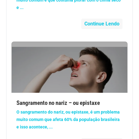
muito comum e que costuma piorar com o clima seco
Vacinas
e ...
Vitaminas
Continue Lendo
Sangramento no nariz – ou epistaxe
O sangramento do nariz, ou epistaxe, é um problema
muito comum que afeta 60% da população brasileira
e isso acontece, ...