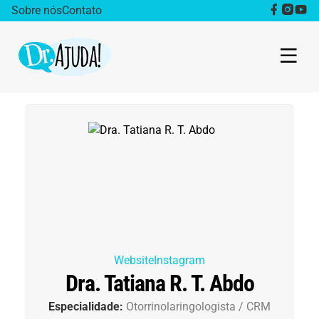
Sobre nós
Contato
Dr. Ajuda Cast
Obesidade
Destaque
Bem estar
Vida Saudável
Website
Instagram
Dra. Tatiana R. T. Abdo
Saúde da mulher
Especialidade:
Otorrinolaringologista / CRM