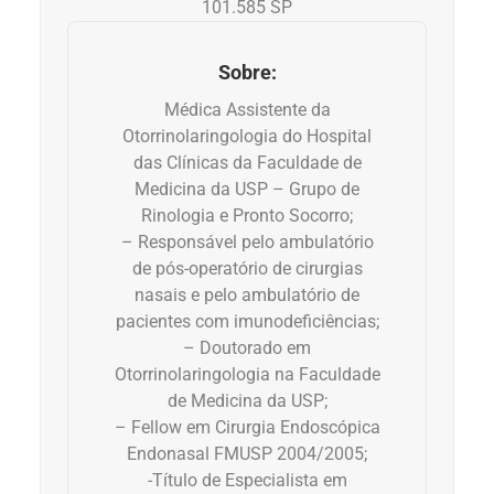
101.585 SP
Anemia
Sobre:
Anestesia
Médica Assistente da
Otorrinolaringologia do Hospital
Aparelho Digestivo
das Clínicas da Faculdade de
Medicina da USP – Grupo de
Atividade física
Rinologia e Pronto Socorro;
– Responsável pelo ambulatório
Beleza e Cosmética
de pós-operatório de cirurgias
nasais e pelo ambulatório de
Câncer
pacientes com imunodeficiências;
– Doutorado em
Cirurgia Plástica
Otorrinolaringologia na Faculdade
de Medicina da USP;
– Fellow em Cirurgia Endoscópica
Coronavírus
Endonasal FMUSP 2004/2005;
-Título de Especialista em
Dengue