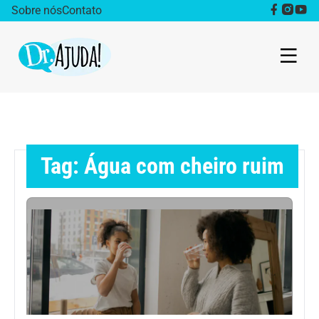
Sobre nós
Contato
Dr. Ajuda Cast
Obesidade
Tag: Água com cheiro ruim
Destaque
Bem estar
Vida Saudável
Saúde da mulher