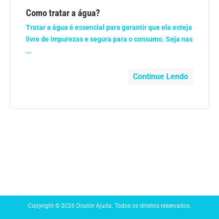
Anemia
Como tratar a água?
Tratar a água é essencial para garantir que ela esteja
Anestesia
livre de impurezas e segura para o consumo. Seja nas
...
Aparelho Digestivo
Continue Lendo
Atividade física
Beleza e Cosmética
Câncer
Cirurgia Plástica
Coronavírus
Copyright © 2026 Doutor Ajuda. Todos os direitos reservados.
Dengue