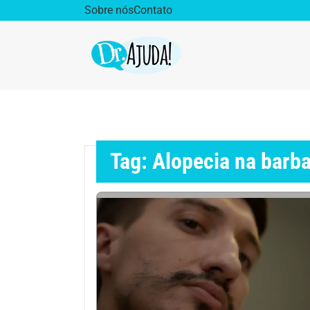
Sobre nós
Contato
Dr. Ajuda Cast
Obe
Vida Saudável
Saúd
Tag: Alopecia na barb
Aparelho Digestivo
Ativ
Cirurgia Plástica
Coro
Diabetes
Diet
Doenças Respiratórias
Dro