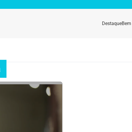
Destaque
Bem 
sidade
Destaque
e da mulher
Anemia
a
idade física
Beleza e Cosmética
navírus
Dengue
a e nutrição
Doença autoimune
gas
Emagrecimento