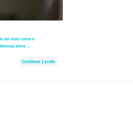
nidade
Medicia Alternativa
da de Cobra
Problemas Cardíacos
lemas Neurológicos
Saúde da criança e adolescente
e ser visto como o
erença entre ...
e do idoso
Saúde do nariz
Continue Lendo
e dos ouvidos
Saúde dos rins
o
SUS
minas