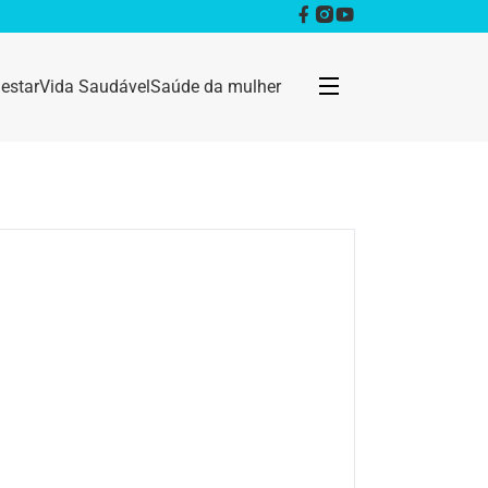
estar
Vida Saudável
Saúde da mulher
Bem estar
Anestesia
Câncer
Dermatologia
Doenças infecciosas
Geral