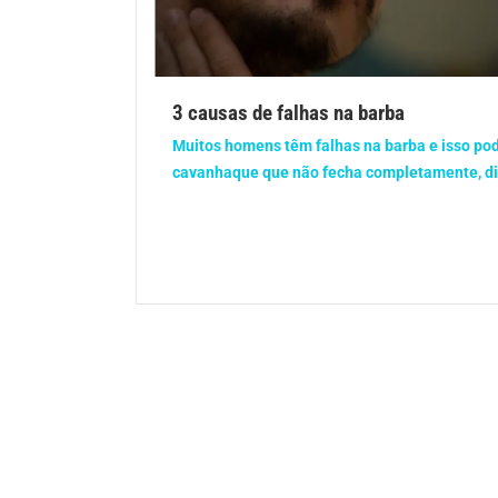
Gravidez
Imu
Ortopedia
Pica
3 causas de falhas na barba
Problemas Hormonais
Prob
Muitos homens têm falhas na barba e isso pod
cavanhaque que não fecha completamente, dif
Saúde do homem
Saúd
Saúde dos olhos
Saúd
Síndrome de Down
Son
Vacinas
Vita