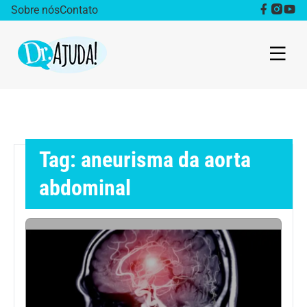
Sobre nós
Contato
Dr. Ajuda Cast
Obesidade
Tag: aneurisma da aorta
Destaque
abdominal
Bem estar
Vida Saudável
Saúde da mulher