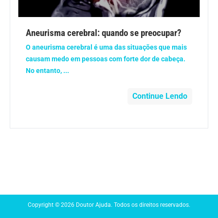
Anemia
Aneurisma cerebral: quando se preocupar?
Anestesia
O aneurisma cerebral é uma das situações que mais
causam medo em pessoas com forte dor de cabeça.
Aparelho Digestivo
No entanto, ...
Atividade física
Continue Lendo
Beleza e Cosmética
Câncer
Cirurgia Plástica
Coronavírus
Copyright © 2026 Doutor Ajuda. Todos os direitos reservados.
Dengue