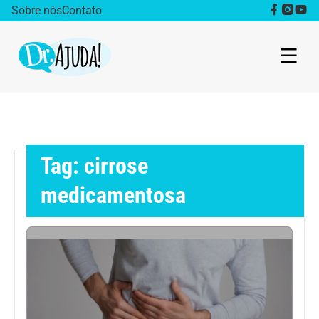
Sobre nós
Contato
Dr. Ajuda Cast
Obesidade
Tag: cirrose
Destaque
medicamentosa
Bem estar
Vida Saudável
Saúde da mulher