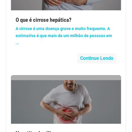
Anemia
O que é cirrose hepática?
Anestesia
A cirrose é uma doença grave e muito frequente. A
estimativa é que mais de um milhão de pessoas em
Aparelho Digestivo
...
Atividade física
Continue Lendo
Beleza e Cosmética
Câncer
Cirurgia Plástica
Coronavírus
Dengue