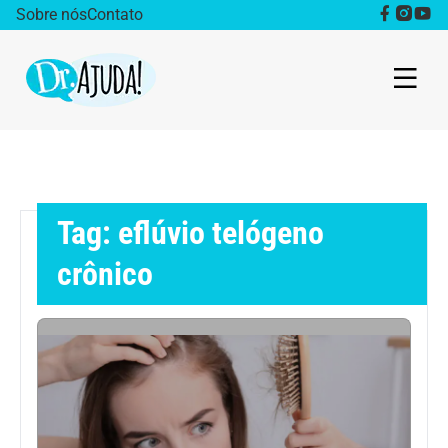
Sobre nós
Contato
Dr. Ajuda Cast
Obesidade
Tag: eflúvio telógeno
Destaque
crônico
Bem estar
Vida Saudável
Saúde da mulher