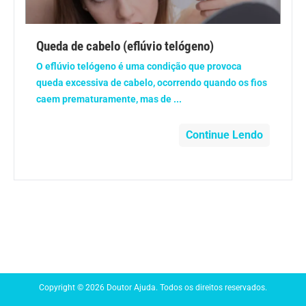
Anemia
Queda de cabelo (eflúvio telógeno)
Anestesia
O eflúvio telógeno é uma condição que provoca
queda excessiva de cabelo, ocorrendo quando os fios
Aparelho Digestivo
caem prematuramente, mas de ...
Atividade física
Continue Lendo
Beleza e Cosmética
Câncer
Cirurgia Plástica
Coronavírus
Copyright © 2026 Doutor Ajuda. Todos os direitos reservados.
Dengue