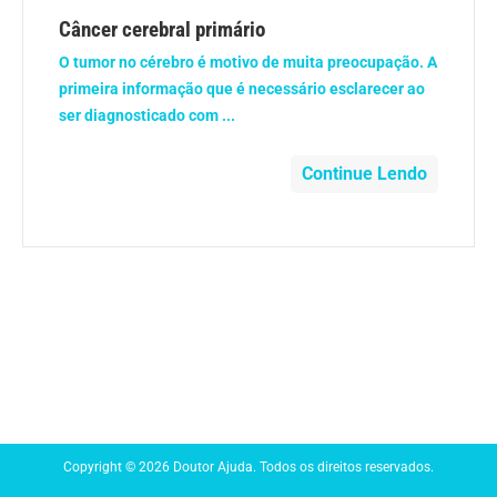
Anemia
Câncer cerebral primário
O tumor no cérebro é motivo de muita preocupação. A
Anestesia
primeira informação que é necessário esclarecer ao
ser diagnosticado com ...
Aparelho Digestivo
Continue Lendo
Atividade física
Beleza e Cosmética
Câncer
Cirurgia Plástica
Coronavírus
Copyright © 2026 Doutor Ajuda. Todos os direitos reservados.
Dengue