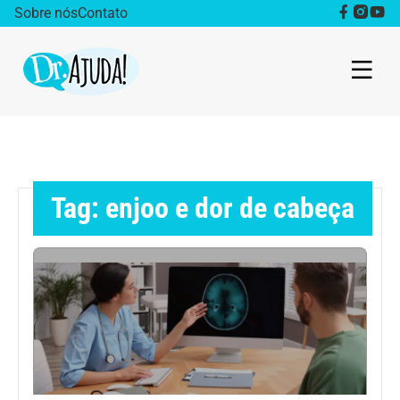
Sobre nós
Contato
Dr. Ajuda Cast
Obesidade
Tag: enjoo e dor de cabeça
Destaque
Bem estar
Vida Saudável
Saúde da mulher