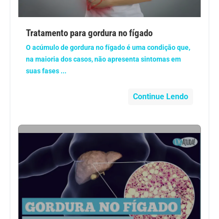
Anemia
Tratamento para gordura no fígado
Anestesia
O acúmulo de gordura no fígado é uma condição que,
na maioria dos casos, não apresenta sintomas em
Aparelho Digestivo
suas fases ...
Atividade física
Continue Lendo
Beleza e Cosmética
Câncer
Cirurgia Plástica
Coronavírus
Dengue