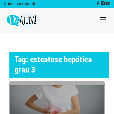
Sobre nós
Contato
Dr. Ajuda Cast
Obesidade
Tag: esteatose hepática
Destaque
grau 3
Bem estar
Vida Saudável
Saúde da mulher