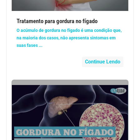
Anemia
Tratamento para gordura no fígado
Anestesia
O acúmulo de gordura no fígado é uma condição que,
na maioria dos casos, não apresenta sintomas em
Aparelho Digestivo
suas fases ...
Atividade física
Continue Lendo
Beleza e Cosmética
Câncer
Cirurgia Plástica
Coronavírus
Dengue