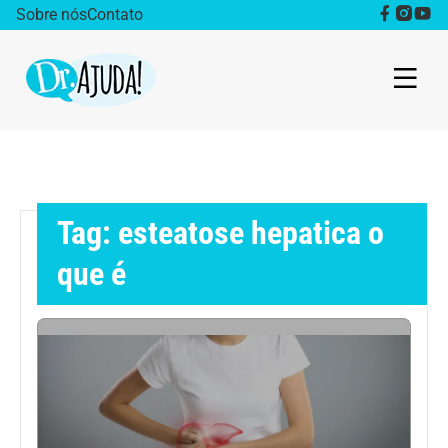
Sobre nós
Contato
Dr. Ajuda Cast
Obesidade
Tag: esteatose hepatica o
Destaque
que é
Bem estar
Vida Saudável
Saúde da mulher