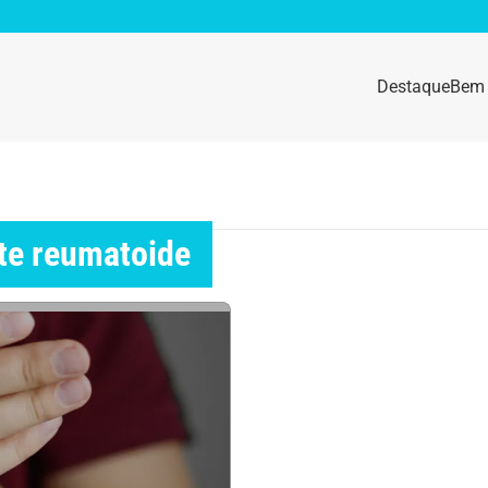
Destaque
Bem 
sidade
Destaque
e da mulher
Anemia
ite reumatoide
idade física
Beleza e Cosmética
navírus
Dengue
a e nutrição
Doença autoimune
gas
Emagrecimento