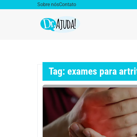
Sobre nós
Contato
Dr. Ajuda Cast
Obe
Vida Saudável
Saúd
Tag: exames para artr
Aparelho Digestivo
Ativ
Cirurgia Plástica
Coro
Diabetes
Diet
Doenças Respiratórias
Dro