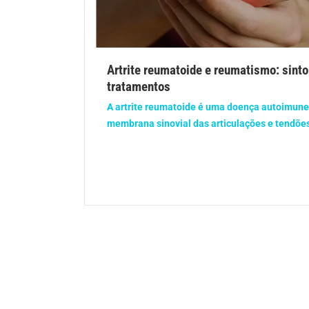
Gravidez
Imu
Ortopedia
Pica
Artrite reumatoide e reumatismo: sint
tratamentos
Problemas Hormonais
Prob
A artrite reumatoide é uma doença autoimune
Saúde do homem
Saúd
membrana sinovial das articulações e tendões.
Saúde dos olhos
Saúd
Síndrome de Down
Son
Vacinas
Vita