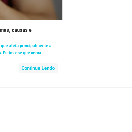
nidade
Medicia Alternativa
da de Cobra
Problemas Cardíacos
omas, causas e
lemas Neurológicos
Saúde da criança e adolescente
 que afeta principalmente a
e do idoso
Saúde do nariz
 Estima-se que cerca ...
e dos ouvidos
Continue Lendo
Saúde dos rins
o
SUS
minas