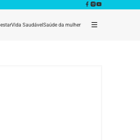
estar
Vida Saudável
Saúde da mulher
Bem estar
Anestesia
Câncer
Dermatologia
Doenças infecciosas
Geral