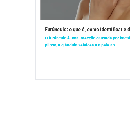
Gravidez
Imu
Ortopedia
Pica
Furúnculo: o que é, como identificar e 
Problemas Hormonais
Prob
O furúnculo é uma infecção causada por bacté
piloso, a glândula sebácea e a pele ao ...
Saúde do homem
Saúd
Saúde dos olhos
Saúd
Síndrome de Down
Son
Vacinas
Vita