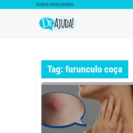
Sobre nós
Contato
Dr. Ajuda Cast
Obe
Vida Saudável
Saúd
Tag: furunculo coça
Aparelho Digestivo
Ativ
Cirurgia Plástica
Coro
Diabetes
Diet
Doenças Respiratórias
Dro