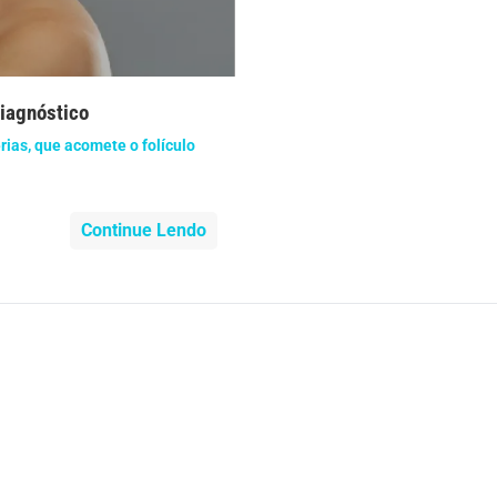
nidade
Medicia Alternativa
da de Cobra
Problemas Cardíacos
diagnóstico
lemas Neurológicos
Saúde da criança e adolescente
rias, que acomete o folículo
e do idoso
Saúde do nariz
Continue Lendo
e dos ouvidos
Saúde dos rins
o
SUS
minas