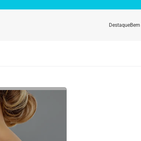
Destaque
Bem 
sidade
Destaque
e da mulher
Anemia
idade física
Beleza e Cosmética
navírus
Dengue
a e nutrição
Doença autoimune
gas
Emagrecimento