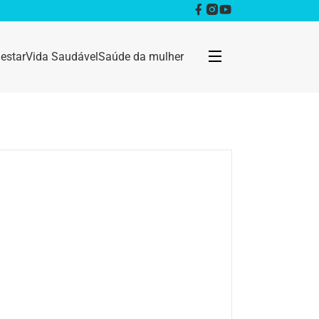
estar
Vida Saudável
Saúde da mulher
Bem estar
Anestesia
Câncer
Dermatologia
Doenças infecciosas
Geral