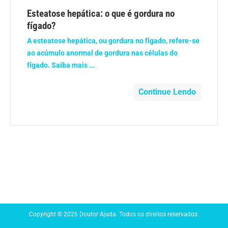
Anemia
Esteatose hepática: o que é gordura no
fígado?
Anestesia
A esteatose hepática, ou gordura no fígado, refere-se
ao acúmulo anormal de gordura nas células do
Aparelho Digestivo
fígado. Saiba mais ...
Atividade física
Continue Lendo
Beleza e Cosmética
Câncer
Cirurgia Plástica
Coronavírus
Copyright © 2026 Doutor Ajuda. Todos os direitos reservados.
Dengue