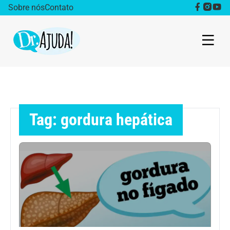
Sobre nós
Contato
Dr. Ajuda Cast
Obesidade
Tag: gordura hepática
Destaque
Bem estar
Vida Saudável
Saúde da mulher