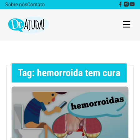
Sobre nós
Contato
Dr. Ajuda Cast
Obesidade
Tag: hemorroida tem cura
Destaque
Bem estar
Vida Saudável
Saúde da mulher