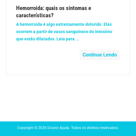
Anemia
Hemorroida: quais os sintomas e
características?
Anestesia
A hemorroida é algo extremamente dolorido. Elas
ocorrem a partir de vasos sanguíneos do intestino
Aparelho Digestivo
que estão dilatados. Leia para ...
Atividade física
Continue Lendo
Beleza e Cosmética
Câncer
Cirurgia Plástica
Coronavírus
Copyright © 2026 Doutor Ajuda. Todos os direitos reservados.
Dengue