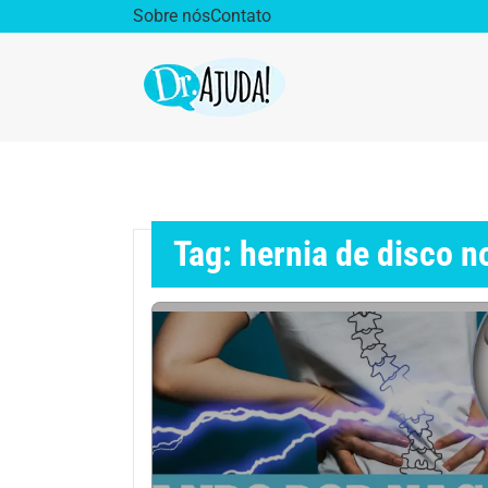
Sobre nós
Contato
Dr. Ajuda Cast
Obe
Vida Saudável
Saúd
Tag: hernia de disco 
Aparelho Digestivo
Ativ
Cirurgia Plástica
Coro
Diabetes
Diet
Doenças Respiratórias
Dro