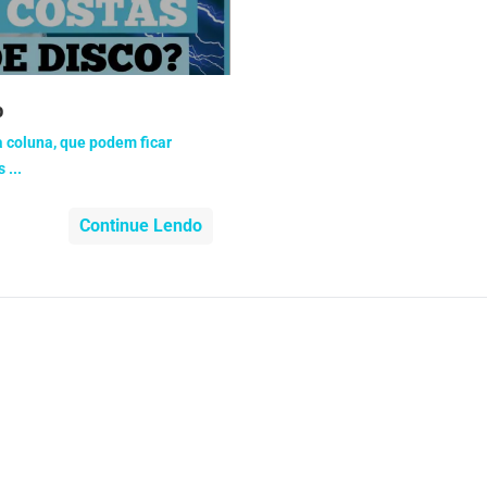
nidade
Medicia Alternativa
da de Cobra
Problemas Cardíacos
o
lemas Neurológicos
Saúde da criança e adolescente
a coluna, que podem ficar
 ...
e do idoso
Saúde do nariz
Continue Lendo
e dos ouvidos
Saúde dos rins
o
SUS
minas