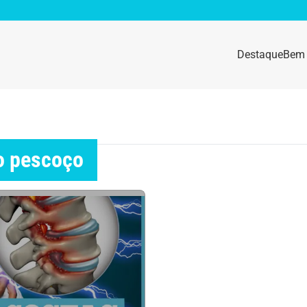
Destaque
Bem 
sidade
Destaque
e da mulher
Anemia
no pescoço
idade física
Beleza e Cosmética
navírus
Dengue
a e nutrição
Doença autoimune
gas
Emagrecimento