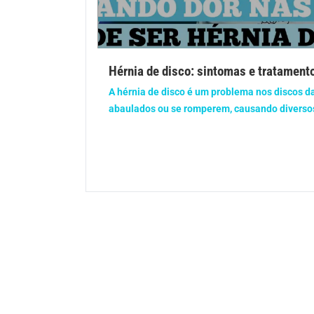
Gravidez
Imu
Ortopedia
Pica
Hérnia de disco: sintomas e tratament
Problemas Hormonais
Prob
A hérnia de disco é um problema nos discos d
abaulados ou se romperem, causando diversos
Saúde do homem
Saúd
Saúde dos olhos
Saúd
Síndrome de Down
Son
Vacinas
Vita