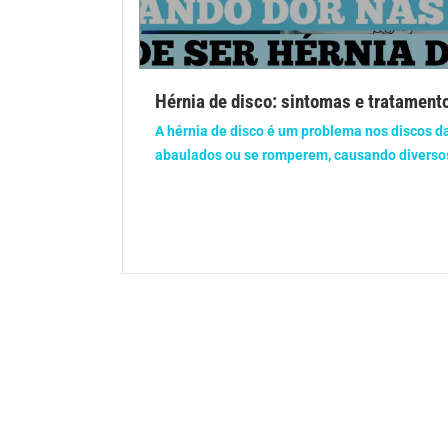
Gravidez
Imu
Ortopedia
Pica
Hérnia de disco: sintomas e tratament
Problemas Hormonais
Prob
A hérnia de disco é um problema nos discos d
abaulados ou se romperem, causando diversos
Saúde do homem
Saúd
Saúde dos olhos
Saúd
Síndrome de Down
Son
Vacinas
Vita