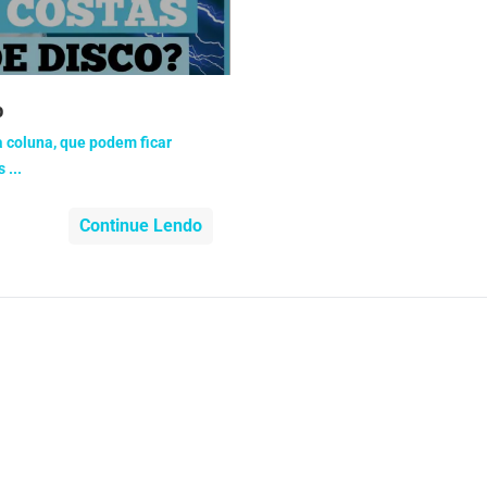
nidade
Medicia Alternativa
da de Cobra
Problemas Cardíacos
o
lemas Neurológicos
Saúde da criança e adolescente
a coluna, que podem ficar
 ...
e do idoso
Saúde do nariz
Continue Lendo
e dos ouvidos
Saúde dos rins
o
SUS
minas