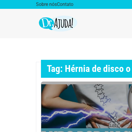
Sobre nós
Contato
Dr. Ajuda Cast
Obe
Vida Saudável
Saúd
Tag: Hérnia de disco o
Aparelho Digestivo
Ativ
Cirurgia Plástica
Coro
Diabetes
Diet
Doenças Respiratórias
Dro