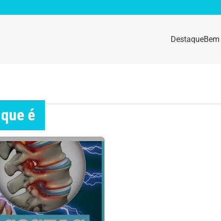
Destaque
Bem 
sidade
Destaque
e da mulher
Anemia
 que é
idade física
Beleza e Cosmética
navírus
Dengue
a e nutrição
Doença autoimune
gas
Emagrecimento