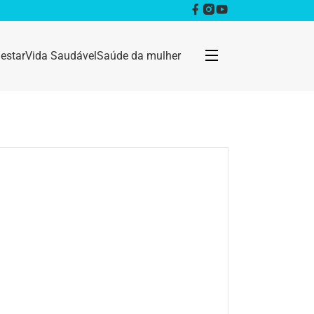
estar
Vida Saudável
Saúde da mulher
Bem estar
Anestesia
Câncer
Dermatologia
Doenças infecciosas
Geral