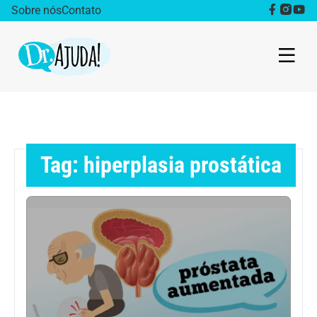
Sobre nós
Contato
Dr. Ajuda Cast
Obesidade
Tag: hiperplasia prostática
Destaque
Bem estar
Vida Saudável
Saúde da mulher