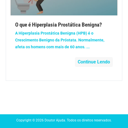
Anemia
Anestesia
O que é Hiperplasia Prostática Benigna?
A Hiperplasia Prostática Benigna (HPB) é o
Aparelho Digestivo
Crescimento Benigno da Próstata. Normalmente,
afeta os homens com mais de 60 anos. ...
Atividade física
Continue Lendo
Beleza e Cosmética
Câncer
Cirurgia Plástica
Coronavírus
Copyright © 2026 Doutor Ajuda. Todos os direitos reservados.
Dengue