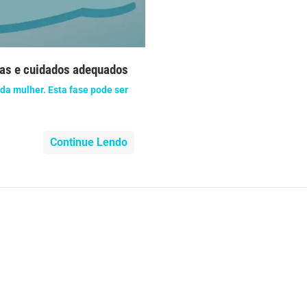
nidade
Medicia Alternativa
da de Cobra
Problemas Cardíacos
as e cuidados adequados
lemas Neurológicos
Saúde da criança e adolescente
da mulher. Esta fase pode ser
e do idoso
Saúde do nariz
Continue Lendo
e dos ouvidos
Saúde dos rins
o
SUS
minas