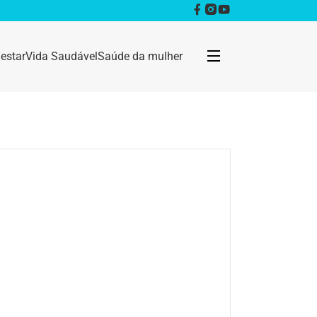
estar
Vida Saudável
Saúde da mulher
Bem estar
Anestesia
Câncer
Dermatologia
Doenças infecciosas
Geral