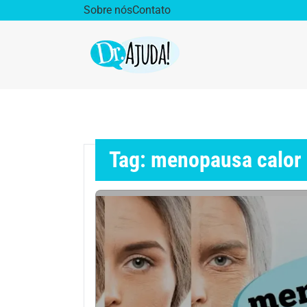
Sobre nós
Contato
Dr. Ajuda Cast
Obe
Vida Saudável
Saúd
Tag: menopausa calor
Aparelho Digestivo
Ativ
Cirurgia Plástica
Coro
Diabetes
Diet
Doenças Respiratórias
Dro