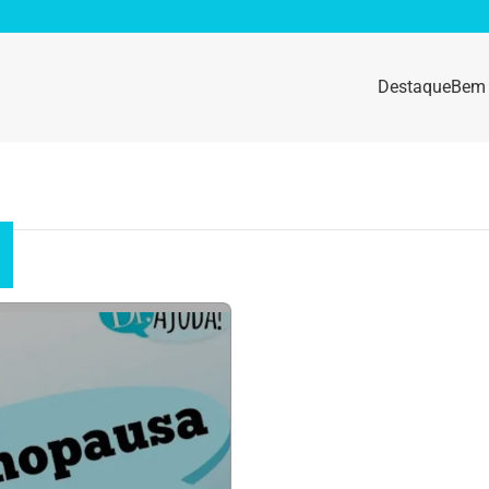
Destaque
Bem 
sidade
Destaque
e da mulher
Anemia
idade física
Beleza e Cosmética
navírus
Dengue
a e nutrição
Doença autoimune
gas
Emagrecimento