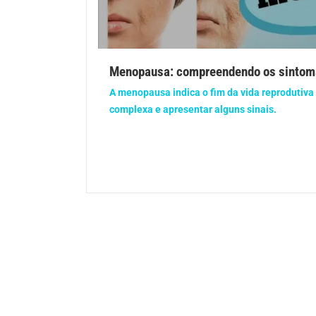
Gravidez
Imu
Ortopedia
Pica
Menopausa: compreendendo os sintom
Problemas Hormonais
Prob
A menopausa indica o fim da vida reprodutiva 
complexa e apresentar alguns sinais.
Saúde do homem
Saúd
Saúde dos olhos
Saúd
Síndrome de Down
Son
Vacinas
Vita