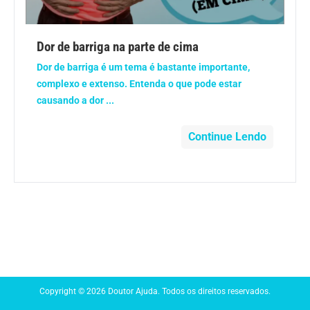
Anemia
Dor de barriga na parte de cima
Anestesia
Dor de barriga é um tema é bastante importante,
complexo e extenso. Entenda o que pode estar
Aparelho Digestivo
causando a dor ...
Atividade física
Continue Lendo
Beleza e Cosmética
Câncer
Cirurgia Plástica
Coronavírus
Copyright © 2026 Doutor Ajuda. Todos os direitos reservados.
Dengue