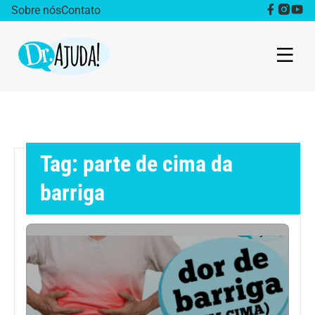
Sobre nós
Contato
Dr. Ajuda Cast
Obesidade
Tag: parte de cima da
Destaque
barriga
Bem estar
Vida Saudável
Saúde da mulher