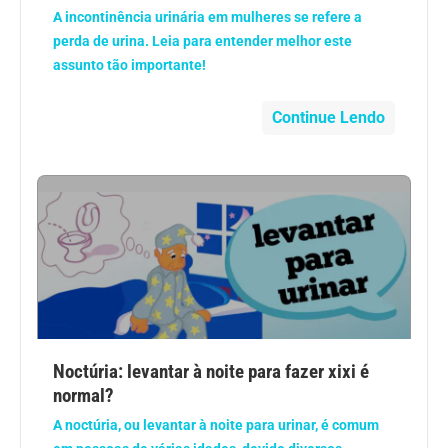
A incontinência urinária em mulheres se refere a
perda de urina. Leia para entender melhor este
Dermatologia
assunto tão importante!
Diabetes
Continue Lendo
Dieta e nutrição
Doença autoimune
Doenças infecciosas
Doenças Respiratórias
Drogas
Noctúria: levantar à noite para fazer xixi é
normal?
Emagrecimento
A noctúria, ou levantar à noite para urinar, é comum