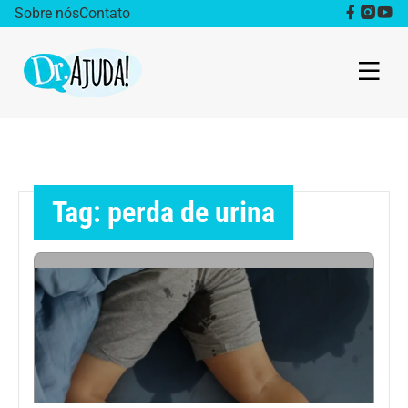
Sobre nós
Contato
Dr. Ajuda Cast
Obesidade
Tag: perda de urina
Destaque
Bem estar
Vida Saudável
Saúde da mulher