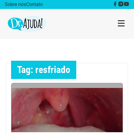
Sobre nós
Contato
Dr. Ajuda Cast
Obesidade
Tag: resfriado
Destaque
Bem estar
Vida Saudável
Saúde da mulher