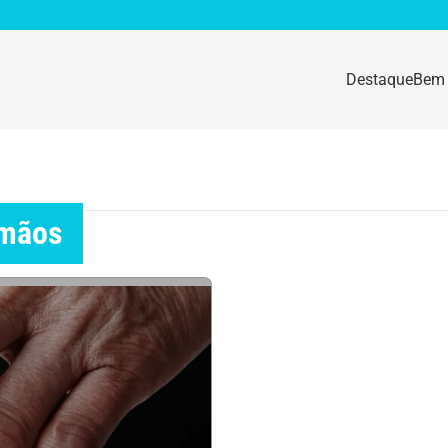
Destaque
Bem 
sidade
Destaque
e da mulher
Anemia
 mãos
idade física
Beleza e Cosmética
navírus
Dengue
a e nutrição
Doença autoimune
gas
Emagrecimento