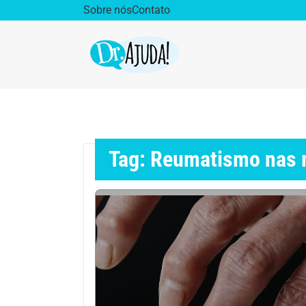
Sobre nós
Contato
Dr. Ajuda Cast
Obe
Vida Saudável
Saúd
Tag: Reumatismo nas
Aparelho Digestivo
Ativ
Cirurgia Plástica
Coro
Diabetes
Diet
Doenças Respiratórias
Dro