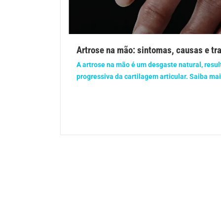
Gravidez
Imu
Ortopedia
Pica
Artrose na mão: sintomas, causas e t
Problemas Hormonais
Prob
A artrose na mão é um desgaste natural, resul
progressiva da cartilagem articular. Saiba mai
Saúde do homem
Saúd
Saúde dos olhos
Saúd
Síndrome de Down
Son
Vacinas
Vita