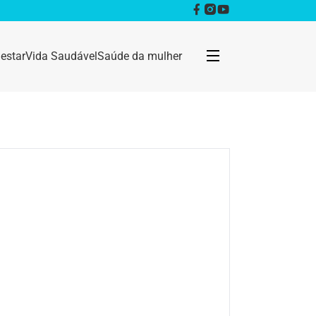
estar
Vida Saudável
Saúde da mulher
Bem estar
Anestesia
Câncer
Dermatologia
Doenças infecciosas
Geral