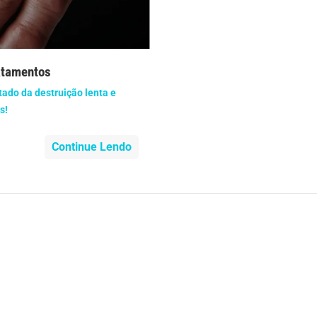
nidade
Medicia Alternativa
da de Cobra
Problemas Cardíacos
ratamentos
lemas Neurológicos
Saúde da criança e adolescente
tado da destruição lenta e
s!
e do idoso
Saúde do nariz
Continue Lendo
e dos ouvidos
Saúde dos rins
o
SUS
minas