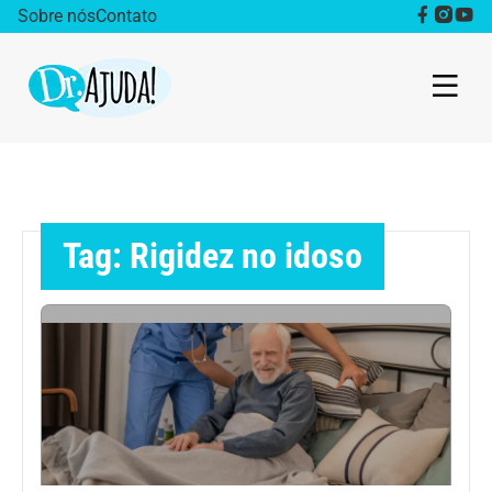
Sobre nós
Contato
Dr. Ajuda Cast
Obesidade
Tag: Rigidez no idoso
Destaque
Bem estar
Vida Saudável
Saúde da mulher