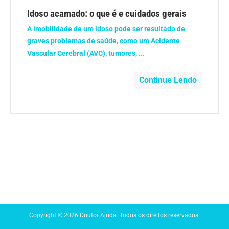
Anemia
Idoso acamado: o que é e cuidados gerais
A imobilidade de um idoso pode ser resultado de
Anestesia
graves problemas de saúde, como um Acidente
Vascular Cerebral (AVC), tumores, ...
Aparelho Digestivo
Continue Lendo
Atividade física
Beleza e Cosmética
Câncer
Cirurgia Plástica
Coronavírus
Copyright © 2026 Doutor Ajuda. Todos os direitos reservados.
Dengue