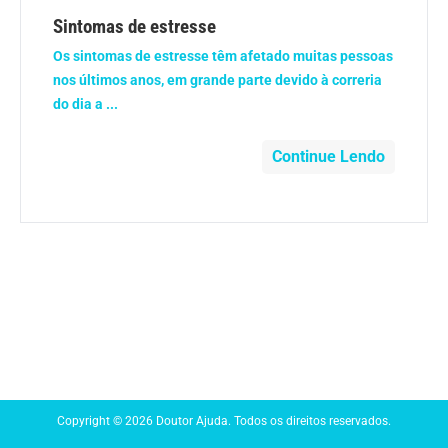
Anemia
Sintomas de estresse
Os sintomas de estresse têm afetado muitas pessoas
Anestesia
nos últimos anos, em grande parte devido à correria
do dia a ...
Aparelho Digestivo
Continue Lendo
Atividade física
Beleza e Cosmética
Câncer
Cirurgia Plástica
Coronavírus
Copyright © 2026 Doutor Ajuda. Todos os direitos reservados.
Dengue