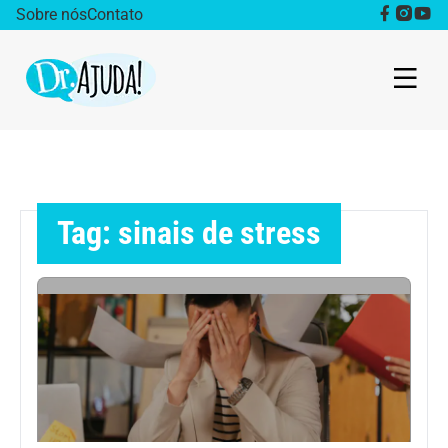
Sobre nós
Contato
Dr. Ajuda Cast
Obesidade
Tag: sinais de stress
Destaque
Bem estar
Vida Saudável
Saúde da mulher