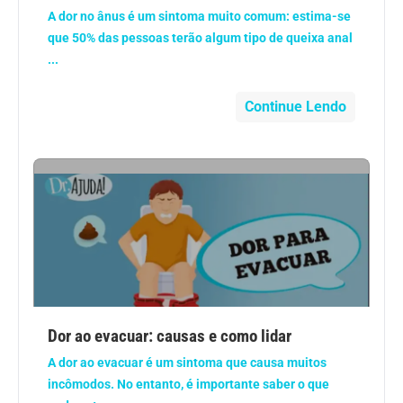
A dor no ânus é um sintoma muito comum: estima-se
que 50% das pessoas terão algum tipo de queixa anal
...
Continue Lendo
Dor ao evacuar: causas e como lidar
A dor ao evacuar é um sintoma que causa muitos
incômodos. No entanto, é importante saber o que