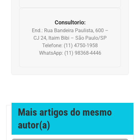
Dermatologia
Consultorio:
End.: Rua Bandeira Paulista, 600 –
Diabetes
CJ 24, Itaim Bibi – São Paulo/SP
Telefone: (11) 4750-1958
Dieta e nutrição
WhatsApp: (11) 98368-4446
Doença autoimune
Doenças infecciosas
Doenças Respiratórias
Mais artigos do mesmo
Drogas
autor(a)
Emagrecimento