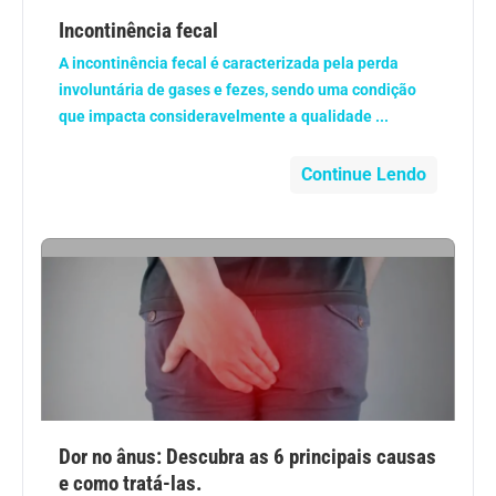
Vacinas
Incontinência fecal
Vitaminas
A incontinência fecal é caracterizada pela perda
involuntária de gases e fezes, sendo uma condição
que impacta consideravelmente a qualidade ...
Continue Lendo
Dor no ânus: Descubra as 6 principais causas
e como tratá-las.