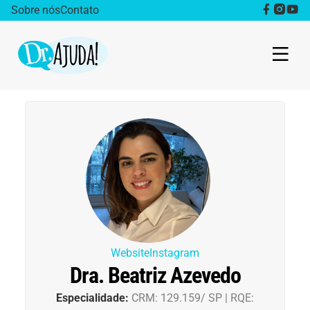
Sobre nós
Contato
Dr. Ajuda Cast
Obesidade
Destaque
Bem estar
Vida Saudável
Website
Instagram
Dra. Beatriz Azevedo
Saúde da mulher
Especialidade:
CRM: 129.159/ SP | RQE: