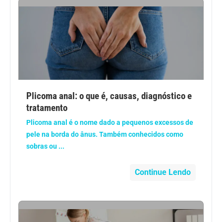
Geral
Gravidez
Imunidade
Medicia Alternativa
Plicoma anal: o que é, causas, diagnóstico e
tratamento
Nutrição
Plicoma anal é o nome dado a pequenos excessos de
pele na borda do ânus. Também conhecidos como
Ortopedia
sobras ou ...
Picada de Cobra
Continue Lendo
Problemas Cardíacos
Problemas de circulação