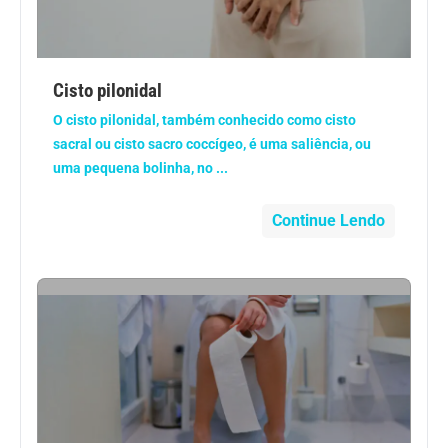
Saúde dos olhos
Saúde dos ouvidos
Cisto pilonidal
O cisto pilonidal, também conhecido como cisto
Saúde dos rins
sacral ou cisto sacro coccígeo, é uma saliência, ou
uma pequena bolinha, no ...
Saúde mental
Continue Lendo
Síndrome de Down
Sono
SUS
Urgências