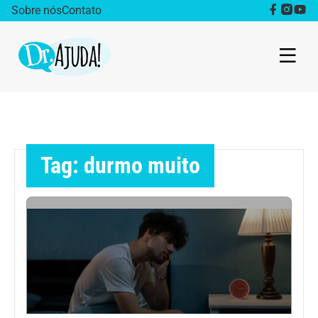
Sobre nós
Contato
Dr. Ajuda Cast
Obesidade
Tag: durmo muito
Destaque
Bem estar
Vida Saudável
Saúde da mulher