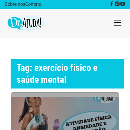
Sobre nós
Contato
Dr. Ajuda Cast
Obesidade
Tag: exercício físico e
Destaque
saúde mental
Bem estar
Vida Saudável
Saúde da mulher