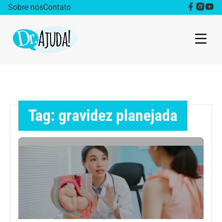
Sobre nós
Contato
Dr. Ajuda Cast
Obesidade
Tag: gravidez planejada
Destaque
Bem estar
Vida Saudável
Saúde da mulher