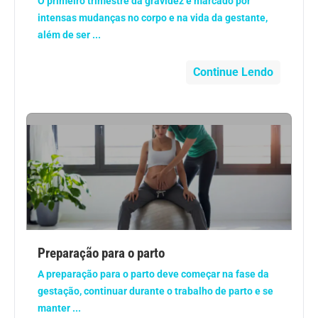
O primeiro trimestre da gravidez é marcado por
Geral
intensas mudanças no corpo e na vida da gestante,
além de ser ...
Gravidez
Continue Lendo
Imunidade
Medicia Alternativa
Nutrição
Ortopedia
Picada de Cobra
Preparação para o parto
A preparação para o parto deve começar na fase da
Problemas Cardíacos
gestação, continuar durante o trabalho de parto e se
manter ...
Problemas de circulação