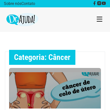
Sobre nós
Contato
Dr. Ajuda Cast
Obesidade
Categoria: Câncer
Destaque
Bem estar
Vida Saudável
Saúde da mulher