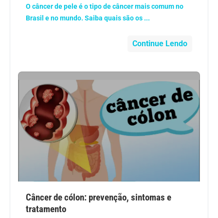
O câncer de pele é o tipo de câncer mais comum no
Geral
Brasil e no mundo. Saiba quais são os ...
Gravidez
Continue Lendo
Imunidade
Medicia Alternativa
Nutrição
Ortopedia
Picada de Cobra
Problemas Cardíacos
Câncer de cólon: prevenção, sintomas e
tratamento
Problemas de circulação